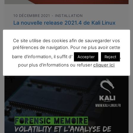
10 DÉCEMBRE 2021
INSTALLATION
La nouvelle release 2021.4 de Kali Linux
Salut les inconditionnels de Kali Linux ! Nous
avons le plaisir de vous annoncer…
Ce site utilise des cookies afin de sauvegarder vos
préférences de navigation. Pour ne plus avoir cette
Read More
barre d'information, il suffit d'
,
Accepter
Reject
pour plus d'informations ou refuser
cliquer ici