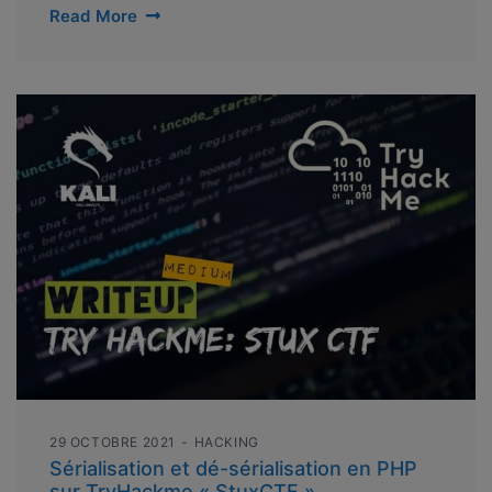
Read More
29 OCTOBRE 2021
HACKING
Sérialisation et dé-sérialisation en PHP
sur TryHackme « StuxCTF »