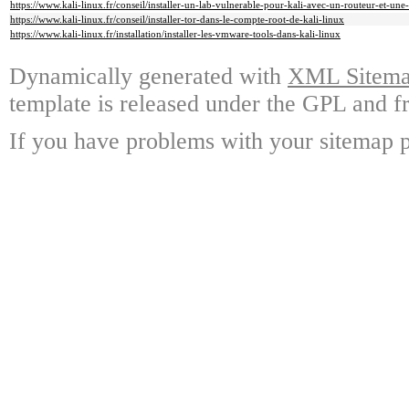
https://www.kali-linux.fr/conseil/installer-un-lab-vulnerable-pour-kali-avec-un-routeur-et-un
https://www.kali-linux.fr/conseil/installer-tor-dans-le-compte-root-de-kali-linux
https://www.kali-linux.fr/installation/installer-les-vmware-tools-dans-kali-linux
Dynamically generated with
XML Sitemap
template is released under the GPL and fr
If you have problems with your sitemap p