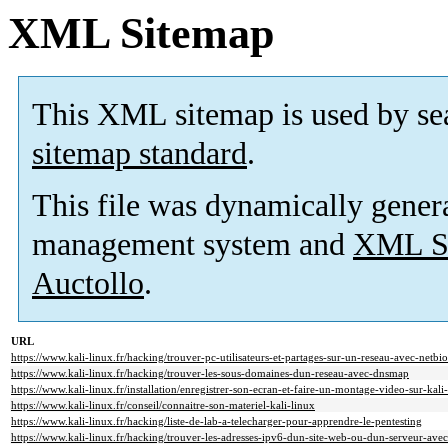
XML Sitemap
This XML sitemap is used by se
sitemap standard
.
This file was dynamically gener
management system and
XML Si
Auctollo
.
URL
https://www.kali-linux.fr/hacking/trouver-pc-utilisateurs-et-partages-sur-un-reseau-avec-netbi
https://www.kali-linux.fr/hacking/trouver-les-sous-domaines-dun-reseau-avec-dnsmap
https://www.kali-linux.fr/installation/enregistrer-son-ecran-et-faire-un-montage-video-sur-kali
https://www.kali-linux.fr/conseil/connaitre-son-materiel-kali-linux
https://www.kali-linux.fr/hacking/liste-de-lab-a-telecharger-pour-apprendre-le-pentesting
https://www.kali-linux.fr/hacking/trouver-les-adresses-ipv6-dun-site-web-ou-dun-serveur-ave