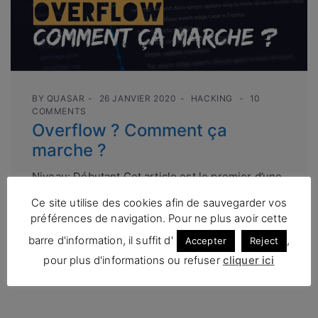
BY
QUASAR
26 JANVIER 2020
HACKING
10
COMMENTS
Overflow ? Comment ça
marche ?
Niveau: Débutant Cet article est le premier d’une
série dédié à l’exploitation de binaire (plus
Ce site utilise des cookies afin de sauvegarder vos
communément nommé pwn). Vous vous
préférences de navigation. Pour ne plus avoir cette
demandez peut-être ce que...
barre d'information, il suffit d'
,
Accepter
Reject
Lire la suite
pour plus d'informations ou refuser
cliquer ici