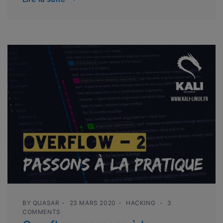
BY
QUASAR
23 MARS 2020
HACKING
3
COMMENTS