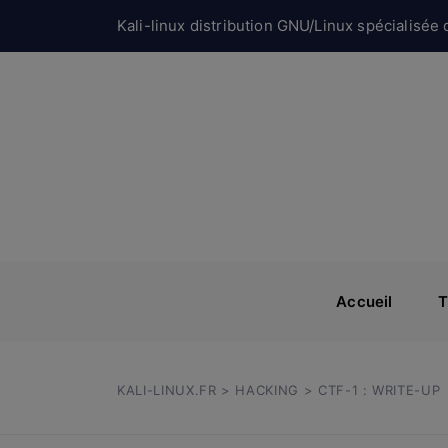
Kali-linux distribution GNU/Linux spécialisée d
Accueil
T
KALI-LINUX.FR
>
HACKING
> CTF-1 : WRITE-UP