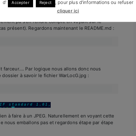
d'
, pour plus d'informations ou refuser
Accepter
Reject
cliquer ici
alement pu s’en rendre compte en voyant sur le
s le cas présent). Regardons maintenant le README.md :
tit farceur…. Par logique nous allons donc nous
 dossier à savoir le fichier WarLocG.jpg :
ien à faire à un JPEG. Naturellement en voyant cette
e nous emballons pas et regardons étape par étape