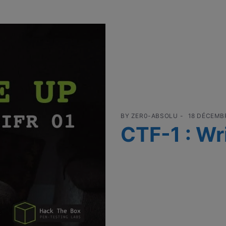
BY
ZER0-ABSOLU
18 DÉCEMB
CTF-1 : Wr