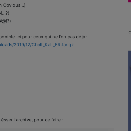
ain Obvious…)
oi…?)
#@!?)
C
onible ici pour ceux qui ne l’on pas déjà :
ploads/2019/12/Chall_Kali_FR.tar.gz
ser l’archive, pour ce faire :