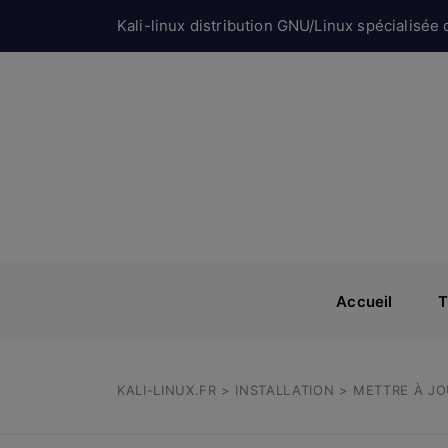
Kali-linux distribution GNU/Linux spécialisée d
Accueil
T
KALI-LINUX.FR
>
INSTALLATION
> METTRE À JOU