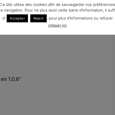
Ce site utilise des cookies afin de sauvegarder vos préférence
BY
SANCELISSO
10 DÉCEMBRE 2021
INSTALLATION
0 COMMENTS
e navigation. Pour ne plus avoir cette barre d'information, il suff
La nouvelle release 2021.4 de Kali
d'
, pour plus d'informations ou refuser
Accepter
Reject
Linux
cliquer ici
 en 1.0.6”