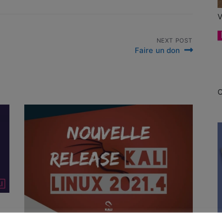
V
NEXT POST
Faire un don
C