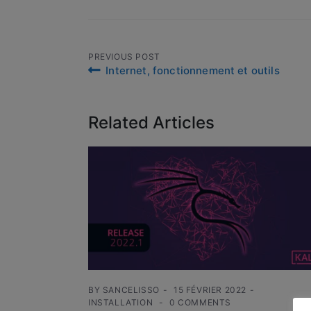
Navigation
PREVIOUS POST
Internet, fonctionnement et outils
de
l’article
Related Articles
BY
SANCELISSO
15 FÉVRIER 2022
INSTALLATION
0 COMMENTS