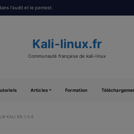
ans l'audit et le pentest.
Kali-linux.fr
Communauté française de kali-linux
utoriels
Articles
Formation
Téléchargeme
R KALI EN 1.0.6