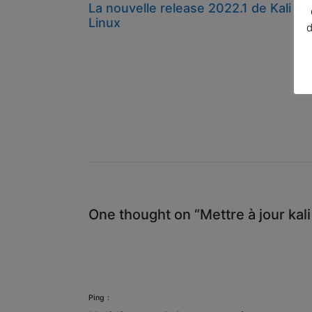
La nouvelle release 2022.1 de Kali
Linux
d
One thought on “Mettre à jour kali
Ping :