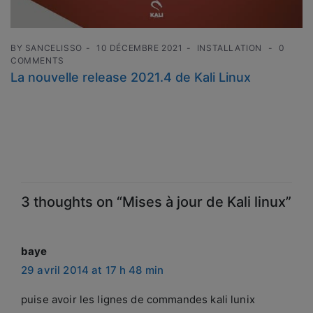
BY
SANCELISSO
10 DÉCEMBRE 2021
INSTALLATION
0
COMMENTS
La nouvelle release 2021.4 de Kali Linux
3 thoughts on “Mises à jour de Kali linux”
baye
says:
29 avril 2014 at 17 h 48 min
puise avoir les lignes de commandes kali lunix