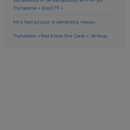
Sérialisation et dé-sérialisation en PHP sur
TryHackme « StuxCTF »
Intro Hping3 pour le pentesting réseau
Tryhackme « Red Stone One Carat »: Writeup