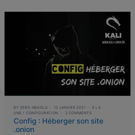
BY
ZER0-ABSOLU
12 JANVIER 2021
À LA
UNE
CONFIGURATION
2 COMMENTS
Config : Héberger son site
.onion