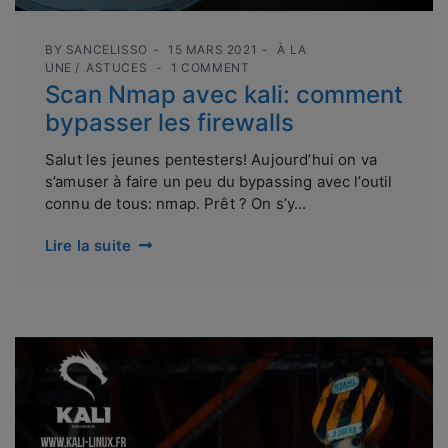
BY
SANCELISSO
15 MARS 2021
À LA
UNE
ASTUCES
1 COMMENT
Scan Nmap avec kali: comment
bypasser les firewalls
Salut les jeunes pentesters! Aujourd’hui on va
s’amuser à faire un peu du bypassing avec l’outil
connu de tous: nmap. Prêt ? On s’y...
Lire la suite