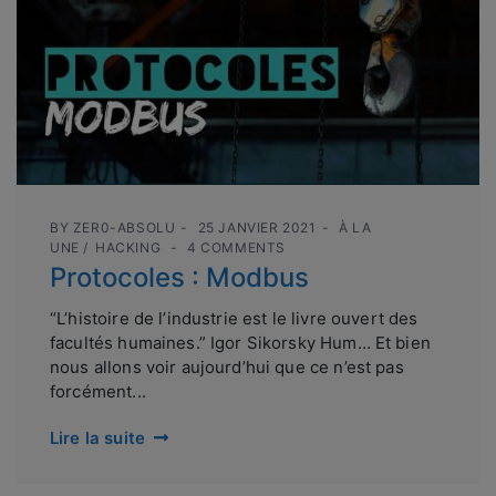
BY
ZER0-ABSOLU
25 JANVIER 2021
À LA
UNE
HACKING
4 COMMENTS
Protocoles : Modbus
“L’histoire de l’industrie est le livre ouvert des
facultés humaines.” Igor Sikorsky Hum… Et bien
nous allons voir aujourd’hui que ce n’est pas
forcément...
Lire la suite