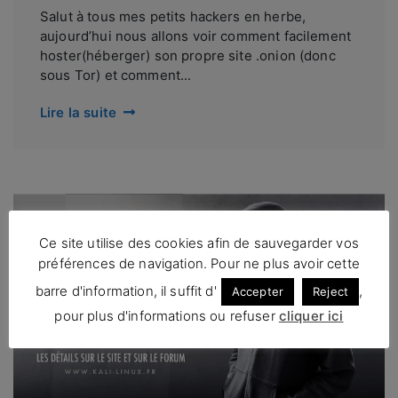
Salut à tous mes petits hackers en herbe,
aujourd’hui nous allons voir comment facilement
hoster(héberger) son propre site .onion (donc
sous Tor) et comment...
Lire la suite
Ce site utilise des cookies afin de sauvegarder vos
préférences de navigation. Pour ne plus avoir cette
barre d'information, il suffit d'
,
Accepter
Reject
pour plus d'informations ou refuser
cliquer ici