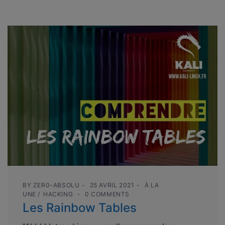
BY
ZER0-ABSOLU
25 AVRIL 2021
À LA
UNE
HACKING
0 COMMENTS
Les Rainbow Tables