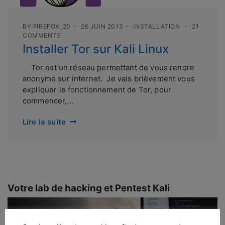
BY
FIREFOX_20
26 JUIN 2013
INSTALLATION
21
COMMENTS
Installer Tor sur Kali Linux
Tor est un réseau permettant de vous rendre
anonyme sur internet. Je vais brièvement vous
expliquer le fonctionnement de Tor, pour
commencer,...
Lire la suite
Votre lab de hacking et Pentest Kali